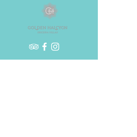
segurança.
estabelecer confiança e garantir compras
com segurança.
Phone
+351 915 819 655
Call to the national fixed network
booking@golden.pt I info@golden.pt
Book Online
© 2023 copryrights to Golden Halcyon
Ericeira Villas & Proudly Created by
Golden Halcyon Ericeira Villas