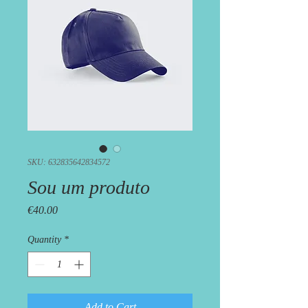
SKU: 632835642834572
Sou um produto
Price
€40.00
Quantity
*
Add to Cart