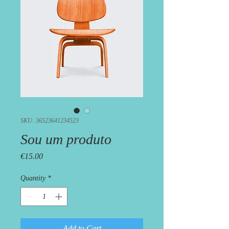
SKU: 36523641234523
Sou um produto
Price
€15.00
Quantity
*
Add to Cart