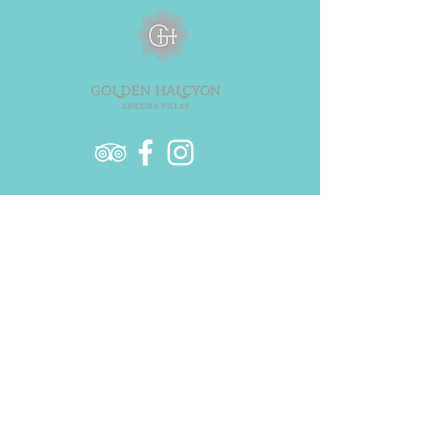
segurança.
estabelecer confiança e garantir compras
com segurança.
Phone
+351 915 819 655
Call to the national fixed network
booking@golden.pt I info@golden.pt
Book Online
© 2023 copryrights to Golden Halcyon
Ericeira Villas & Proudly Created by
Golden Halcyon Ericeira Villas